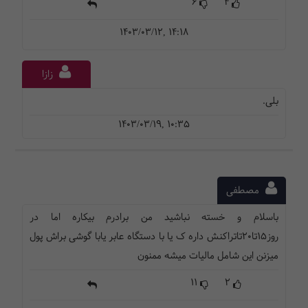
6
4
1403/03/12, 14:18
زازا
بلی.
1403/03/19, 10:35
مصطفی
باسلام و خسته نباشید من برادرم بیکاره اما در
روز۱۵تا۲۰تاتراکنش داره ک یا با دستگاه عابر یابا گوشی براش پول
میزنن این شامل مالیات میشه ممنون
11
2