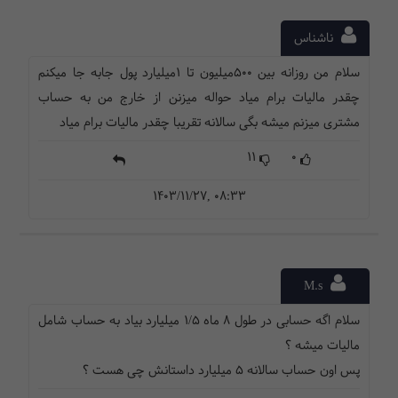
ناشناس
سلام من روزانه بین 500میلیون تا 1میلیارد پول جابه جا میکنم
چقدر مالیات برام میاد حواله میزنن از خارج من به حساب
مشتری میزنم میشه بگی سالانه تقریبا چقدر مالیات برام میاد
11
0
1403/11/27, 08:33
M.s
سلام اگه حسابی در طول ۸ ماه ۱/۵ میلیارد بیاد به حساب شامل
مالیات میشه ؟
پس اون حساب سالانه ۵ میلیارد داستانش چی هست ؟