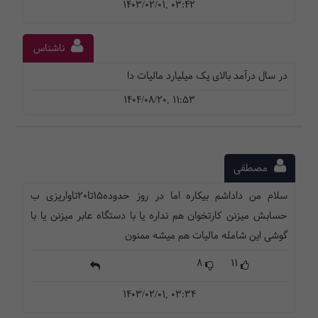
1403/02/01, 03:42
ناشناس
در سال درآمد بالای یک میلیارد مالیات دا
1404/08/20, 11:53
مصطفی
سلام من داداشم بیکاره اما در روز حدوده15تا۲۰تاواریزی ب
حسابش میزنن کارتخوان هم نداره یا با دستگاه عابر میزنن یا با
گوشی این شامله مالیات هم میشه ممنون
8
11
1403/02/01, 03:34