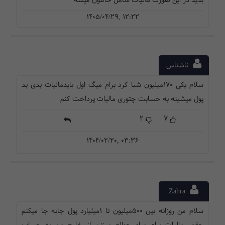
بدید در این صورت مالیات شامل حالتون میشه
1405/04/29, 12:22
ناشناس
سلام یکی ۱۷۰میلیون شبا کرد برام میگ اول بایدمالیات بدی بد
پول میشینه به حسابت چتوری مالیات پرداخت کنم
2
7
1404/02/20, 03:36
Zahra
سلام من روزانه بین 500میلیون تا 1میلیارد پول جابه جا میکنم