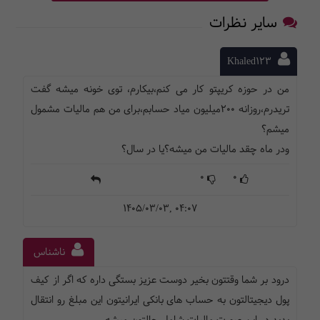
سایر نظرات
Khaled123
من در حوزه کریپتو کار می کنم،بیکارم، توی خونه میشه گفت
تریدرم،روزانه ۲۰۰میلیون میاد حسابم،برای من هم مالیات مشمول
میشم؟
ودر ماه چقد مالیات من میشه؟یا در سال؟
0
0
1405/03/03, 04:07
ناشناس
درود بر شما وقتتون بخیر دوست عزیز بستگی داره که اگر از کیف
پول دیجیتالتون به حساب های بانکی ایرانیتون این مبلغ رو انتقال