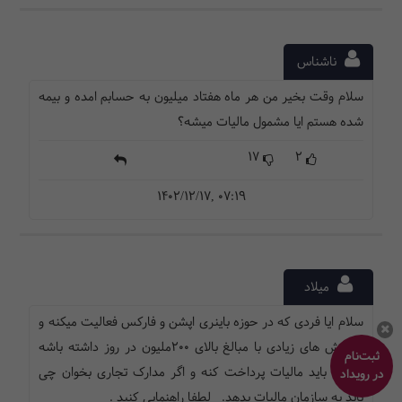
ناشناس
سلام وقت بخير من هر ماه هفتاد ميليون به حسابم امده و بيمه
شده هستم ايا مشمول ماليات ميشه؟
17
2
1402/12/17, 07:19
میلاد
سلام ایا فردی که در حوزه باینری اپشن و فارکس فعالیت میکنه و
تراکنش های زیادی با مبالغ بالای 200ملیون در روز داشته باشه
ثبت‌نام
چگونه باید مالیات پرداخت کنه و اگر مدارک تجاری بخوان چی
در رویداد
باید به سازمان مالیات بدهد. لطفا راهنمایی کنید .