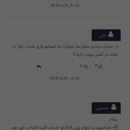
1403/01/19, 20:17
علی
از حساب برادرم مبلغ سه میلیارد به حسابم واریز شده ، نیاز به
اثبات در آمدی نبودن داره ؟
10
3
1403/01/13, 02:02
حسینی
سلام
اگه صدملیون ب عنوان پس انداز تو حساب ثابت باشه ب اون هم