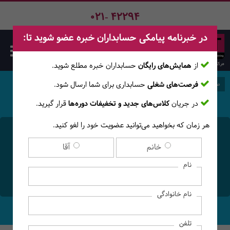
021- 42294
در خبرنامه پیامکی حسابداران خبره عضو شوید تا:
از
همایش‌های رایگان
حسابداران خبره مطلع ‎شوید.
فرصت‌های شغلی
حسابداری برای شما ارسال شود.
صفحه اصلی
وبلاگ
در جریان
کلاس‌های جدید و تخفیفات دوره‌ها
قرار گیرید.
هر زمان که بخواهید می‌توانید عضویت خود را لغو کنید.
مالیات تراکنش ها‌ی بانکی
خانم
آقا
چقدر است و چطور باید آن را
نام
محاسبه کرد؟
نام خانوادگی
تلفن