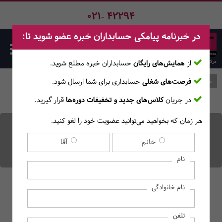
021- 42294
در خبرنامه پیامکی حسابداران خبره عضو شوید تا:
از
همایش‌های رایگان
حسابداران خبره مطلع ‎شوید.
فرصت‌های شغلی
حسابداری برای شما ارسال شود.
صفحه اصلی
وبلاگ
در جریان
کلاس‌های جدید و تخفیفات دوره‌ها
قرار گیرید.
هر زمان که بخواهید می‌توانید عضویت خود را لغو کنید.
حق عائله مندی چیست؟
خانم
آقا
مشمولین حق عائله مندی
نام
نام خانوادگی
تلفن