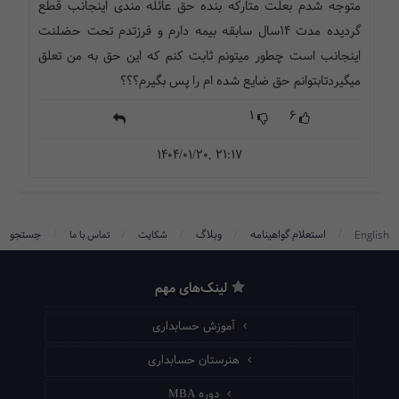
متوجه شدم بعلت متارکه بنده حق عائله مندی اینجانب قطع
گردیده مدت ۱۴سال سابقه بیمه دارم و فرزتدم تحت حضلنت
اینجانب است چطور میتونم ثابت کنم که این حق به من تعلق
میگیردتابتوانم حق ضایع شده ام را پس بگیرم؟؟؟
1
6
1404/01/20, 21:17
/
/
/
/
/
استعلام گواهینامه
وبلاگ
جستجو
English
شکایت
تماس با ما
لینک‌های مهم
آموزش حسابداری
هنرستان حسابداری
دوره MBA