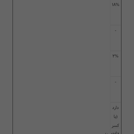
18%
-
2%
-
دارد
(با
کسر
دارد