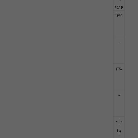
16%
14%
-
2%
-
دارد
(با