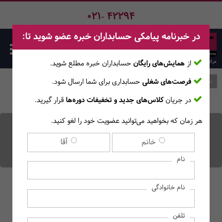
021- 42294
در خبرنامه پیامکی حسابداران خبره عضو شوید تا:
از
همایش‌های رایگان
حسابداران خبره مطلع ‎شوید.
فرصت‌های شغلی
حسابداری برای شما ارسال شود.
صفحه اصلی
وبلاگ
در جریان
کلاس‌های جدید و تخفیفات دوره‌ها
قرار گیرید.
هر زمان که بخواهید می‌توانید عضویت خود را لغو کنید.
نرخ بیمه آزاد و اختیاری؛ حق
خانم
آقا
بیمه 1403 چقدر است؟
نام
نام خانوادگی
تلفن