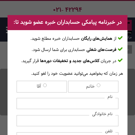
021- 42294
در خبرنامه پیامکی حسابداران خبره عضو شوید تا:
از
همایش‌های رایگان
حسابداران خبره مطلع ‎شوید.
فرصت‌های شغلی
حسابداری برای شما ارسال شود.
صفحه اصلی
وبلاگ
در جریان
کلاس‌های جدید و تخفیفات دوره‌ها
قرار گیرید.
هر زمان که بخواهید می‌توانید عضویت خود را لغو کنید.
تحلیل تکنیکال چیست و
خانم
آقا
چگونه باید از آن استفاده
نام
کنیم؟
نام خانوادگی
تلفن