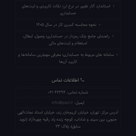
استاندارد آثار تغییر در نرخ ارز؛ نکات کاربردی و ثبت‌های
حسابداری
نحوه محاسبه کسری کار در سال ۱۴۰۵
راهنمای جامع چک رمزدار در حسابداری؛ وصول، ابطال،
استعلام و ثبت‌های مالی
سامانه های مربوط به حسابداری؛ معرفی مهم‌ترین سامانه‌ها و
کاربرد آن‌ها
اطلاعات تماس
شماره تماس:
021 42294
ایمیل:
info@pact.ir
آدرس مرکز:
تهران، خیابان کریم‌خان زند، خیابان استاد نجات‌الهی
جنوبی، بین سپند و شاداب، کوچه زنده یاد رقیه چهره‌آزاد (نوید
سابق)، پلاک 23