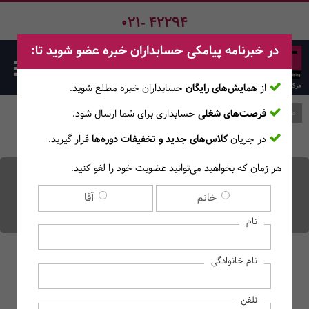
021- 42294
در خبرنامه پیامکی حسابداران خبره عضو شوید تا:
از
همایش‌های رایگان
حسابداران خبره مطلع ‎شوید.
فرصت‌های شغلی
حسابداری برای شما ارسال شود.
صفحه اصلی
وبلاگ
در جریان
کلاس‌های جدید و تخفیفات دوره‌ها
قرار گیرید.
هر زمان که بخواهید می‌توانید عضویت خود را لغو کنید.
ناظر مالی کیست و چه
خانم
آقا
وظایفی دارد؟
نام
نام خانوادگی
تلفن