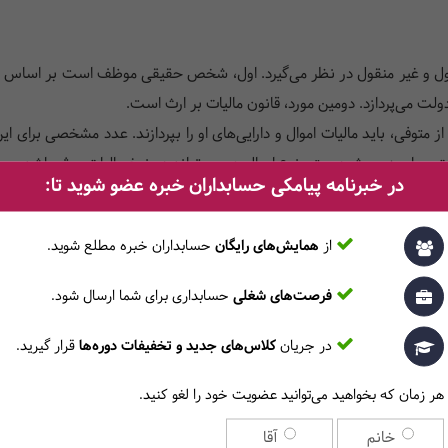
نقول و غیر منقول در نظر می‌گیرد. اول، شخص حقیقی موظف است بر اساس دارای
ولت می‌پردازد. دومین مورد، قانون مالیات بر ارث است.
 از متوفی، باید مالیات اموال و دارایی‌های او را بپردازند. عدد مشخصی برای ا
ت
محاسبه می‌شود. حتی نوع اموال هم می‌تواند در نرخ مالیات موثر باشد.
در خبرنامه پیامکی حسابداران خبره عضو شوید تا:
ست. افراد حقیقی، حقوقی و شرکت‌های تجاری باید متناسب با درآمد خود، م
از
همایش‌های رایگان
حسابداران خبره مطلع ‎شوید.
فرصت‌های شغلی
حسابداری برای شما ارسال شود.
به شرح زیر است:
 املاک وابسته به آن است که شما دریافتی از اجاره خانه، مغازه، دفتر و زمین
در جریان
کلاس‌های جدید و تخفیفات دوره‌ها
قرار گیرید.
 یک تبصره هم وجود دارد. اگر شما اثبات کنید که تنها درآمد شما از اجاره 
هر زمان که بخواهید می‌توانید عضویت خود را لغو کنید.
های دریافت مالیات، مالیات بر درآمد کشاورزی است اما هنوز این قانون درباره
خانم
آقا