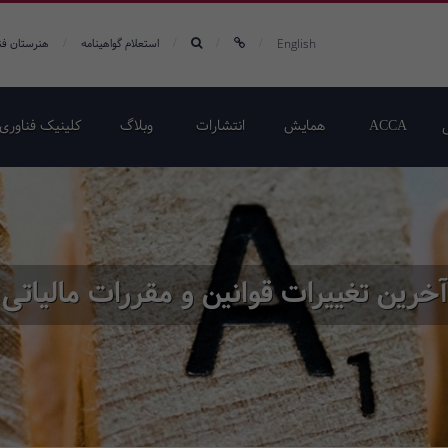
/
/
/
/
English
استعلام گواهینامه
هنرستان فن
ACCA
همایش‌
انتشارات
وبلاگ
کلینیک فناوری 
آخرین تغییرات قوانین و مقررات مالیاتی