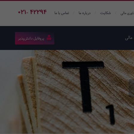
021- 42294
/
/
/
شکایت
درباره ما
تماس با ما
اوری مالی
مالی
پروفایل دانش‌پذیر