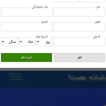
هی گیری و پرورش زنبور عسل معاف از پرداخت مالیات است.
نام
نام خانوادگی
اشخاص حقیقی و حقوقی مشمول پرداخت مالیات خواهد بود. به عنوان کارمند یا
بلکه کارفرمای شما قبل از پرداخت حقوق،
ایمیل
تلفن
و پزشکی هم باید مالیات مربوط به فروش کالا و خدمات را پرداخت کنند. قان
ار می‌دهد. روش محاسبه این مالیات از طریق خود اظهاری و سامانه پایانه‌ه
کدملی
تاریخ تولد
ای اطلاع کامل از این قانون، مطلب «
قانون پایانه‌های فروشگاهی و سامانه 
‌های تجاری ملزم به پرداخت مالیات نیستند. در قانون جدید مالیات برای د
 دریافت مبالغ یا اموالی است که همیشگی نیست. جایزه، پاداش، قرعه کشی‌ها
و میزان دریافتی بستگی دارد.