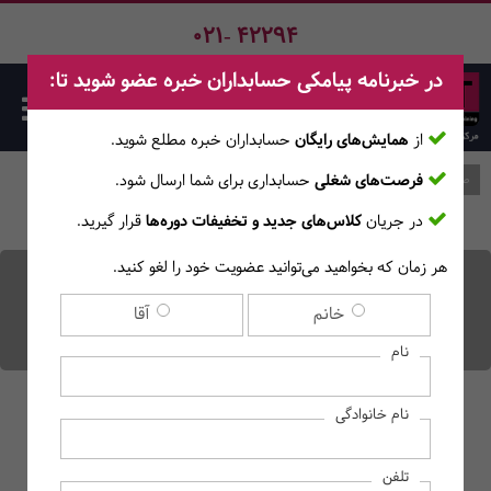
021- 42294
در خبرنامه پیامکی حسابداران خبره عضو شوید تا:
از
همایش‌های رایگان
حسابداران خبره مطلع ‎شوید.
فرصت‌های شغلی
حسابداری برای شما ارسال شود.
صفحه اصلی
وبلاگ
در جریان
کلاس‌های جدید و تخفیفات دوره‌ها
قرار گیرید.
هر زمان که بخواهید می‌توانید عضویت خود را لغو کنید.
پول هوشمند (Smart Money)
خانم
آقا
چیست؟
نام
نام خانوادگی
تلفن