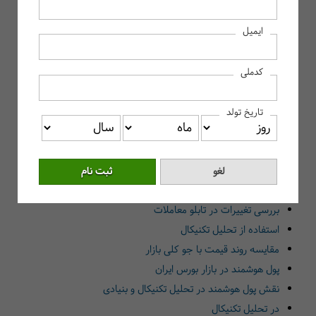
پول هوشمند (Smart Money) چیست؟
ایمیل
پول هوشمند چیست و چه کسانی پشت آن هستند؟
تفاوت پول هوشمند با سرمایه‌گذاری خرد
کدملی
نشانه‌های ورود پول هوشمند به بازار
افزایش ناگهانی حجم معاملات
تاریخ تولد
رشد تدریجی قیمت قبل از اخبار
تغییر رفتار قیمتی بدون هیجان
حمایت‌های مکرر در نقاط خاص
چگونه حرکات پول هوشمند را تشخیص دهیم؟
بررسی تغییرات در تابلو معاملات
استفاده از تحلیل تکنیکال
مقایسه روند قیمت با جو کلی بازار
پول هوشمند در بازار بورس ایران
نقش پول هوشمند در تحلیل تکنیکال و بنیادی
در تحلیل تکنیکال