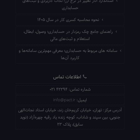
استاندارد آثار تغییر در نرخ ارز؛ نکات کاربردی و ثبت‌های
حسابداری
نحوه محاسبه کسری کار در سال ۱۴۰۵
راهنمای جامع چک رمزدار در حسابداری؛ وصول، ابطال،
استعلام و ثبت‌های مالی
سامانه های مربوط به حسابداری؛ معرفی مهم‌ترین سامانه‌ها و
کاربرد آن‌ها
اطلاعات تماس
شماره تماس:
021 42294
ایمیل:
info@pact.ir
آدرس مرکز:
تهران، خیابان کریم‌خان زند، خیابان استاد نجات‌الهی
جنوبی، بین سپند و شاداب، کوچه زنده یاد رقیه چهره‌آزاد (نوید
سابق)، پلاک 23