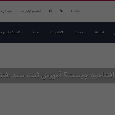
/
/
/
/
English
استعلام گواهینامه
هنرستان فن
ACCA
همایش‌
انتشارات
وبلاگ
کلینیک فناوری 
افتتاحیه چیست؟ آموزش ثبت سند افتتا