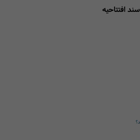
د افتتاحیه
د؟