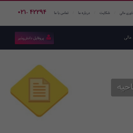
021- 42294
/
/
/
شکایت
درباره ما
تماس با ما
اوری مالی
مالی
پروفایل دانش‌پذیر
حیه