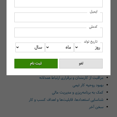
بیزینس کوچینگ چیست؟
ایمیل
مفهوم بیزینس کوچینگ چیست؟
ضرورت استفاده از و بیزینس کوچینگ چیست؟
کدملی
مزایای بیزینس کوچینگ چیست؟
ایجاد اعتماد به نفس
تاریخ تولد
درک نحوه همکاری با افراد مختلف
تعیین اهداف و برنامه‌ریزی برای رسیدن به آن‌ها
طرح پرسش های صحیح و کارآمد
اولویت‌بندی ریسک‌های احتمالی
مراقبت از کارمندان و برقراری ارتباط همدلانه
بهبود روحیه کار تیمی
کمک به برنامه‌ریزی و مدیریت مالی
شناسایی استعدادها، قابلیت‌ها و اهداف کسب ‌و کار
سخن آخر