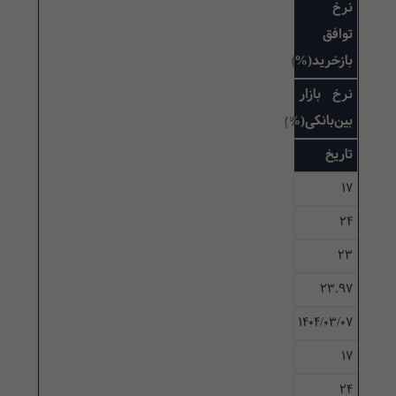
نرخ
توافق
بازخرید(%)
نرخ بازار
بین‌بانکی(%)
تاریخ
17
24
23
23.97
۱۴۰۴/۰۳/۰۷
17
24