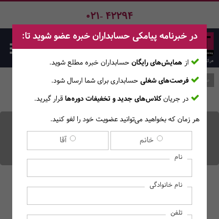
021- 42294
در خبرنامه پیامکی حسابداران خبره عضو شوید تا:
از
همایش‌های رایگان
حسابداران خبره مطلع ‎شوید.
فرصت‌های شغلی
حسابداری برای شما ارسال شود.
صفحه اصلی
وبلاگ
در جریان
کلاس‌های جدید و تخفیفات دوره‌ها
قرار گیرید.
هر زمان که بخواهید می‌توانید عضویت خود را لغو کنید.
نرخ بهره چیست و چقدر
خانم
آقا
است؟
نام
نام خانوادگی
تلفن