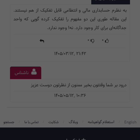
به نظرم حسابداری مالی و انتظامی قابل تفکیک از هم نیستند.
این مقاله طوری این دو مفهوم را تفکیک کرده گویی که واحد
جداگانه‌ای برای کار وجود دارد. نه! وجود ندارد.
0
0
1405/03/12, 21:42
ناشناس
درود بر شما وقتتون بخیر ممنون از نظرتون دوست عزیز
1405/05/12, 10:36
/
/
/
/
/
استعلام گواهینامه
وبلاگ
جستجو
English
شکایت
تماس با ما