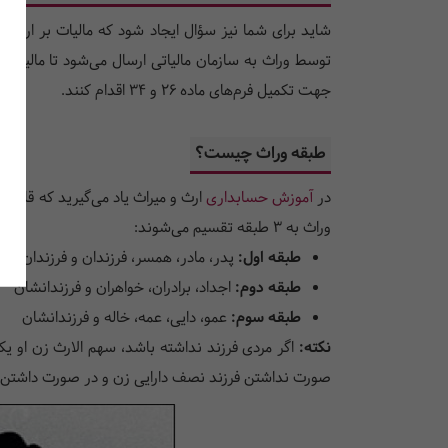
شاید برای شما نیز سؤال ایجاد شود که مالیات بر ارث چگ
توسط وراث به سازمان مالیاتی ارسال می‌شود تا مالیات
جهت تکمیل فرم‌های ماده 26 و 34 اقدام کنند.
‌‌طبقه وراث چیست؟‌‌
در
آموزش حسابداری
وراث به 3 طبقه تقسیم می‌شوند:
طبقه اول:
پدر، مادر، همسر، فرزندان و فرزندان فرز
طبقه دوم:
اجداد، برادران، خواهران و فرزندانشان
طبقه سوم:
عمو، دایی، عمه، خاله و فرزندانشان
نکته:
اگر مردی فرزند نداشته باشد، سهم الارث زن او ی
صورت نداشتن فرزند نصف دارایی زن و در صورت داشتن ف