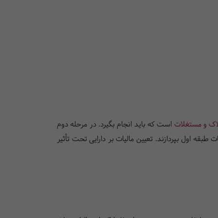
اک و مستغلات
است که باید انجام بگیرد. در مرحله دوم
 می‌شود. وراث طبقه اول موظف به پرداخت 5/7% هستند در حالی که سایر طبقات باید 2 تا 4 برابر مالیات طبقه اول بپردازند. تعیین مالیات بر دارایی تحت تأثیر