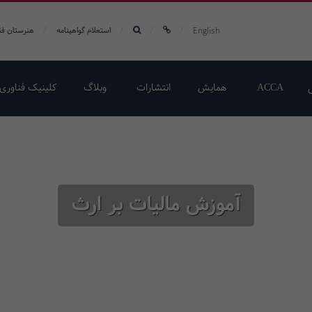
/
/
/
/
English
استعلام گواهینامه
هنرستان فن
ACCA
همایش‌
انتشارات
وبلاگ
کلینیک فناوری 
آموزش مالیات بر ارث