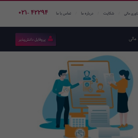
021- 42294
/
/
/
شکایت
درباره ما
تماس با ما
اوری مالی
مالی
پروفایل دانش‌پذیر