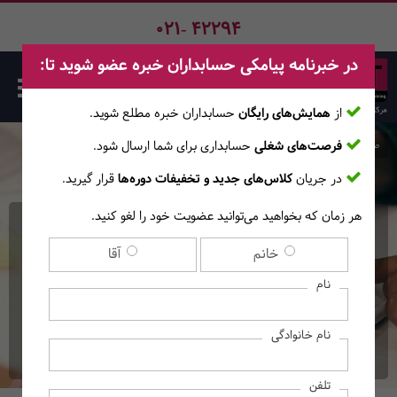
021- 42294
در خبرنامه پیامکی حسابداران خبره عضو شوید تا:
از
همایش‌های رایگان
حسابداران خبره مطلع ‎شوید.
فرصت‌های شغلی
حسابداری برای شما ارسال شود.
صفحه اصلی
دوره‌ها
در جریان
کلاس‌های جدید و تخفیفات دوره‌ها
قرار گیرید.
هر زمان که بخواهید می‌توانید عضویت خود را لغو کنید.
دوره آنلاین مروری بر نکات و
خانم
آقا
تست‌های استانداردهای
نام
حسابرسی
نام خانوادگی
(ویژه داوطلبان آزمون جامعه حسابدار رسمی)
تلفن